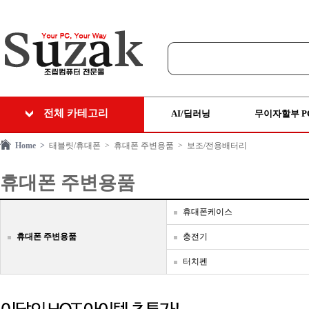
전체 카테고리
AI/딥러닝
무이자할부 P
Home >
태블릿/휴대폰
> 휴대폰 주변용품
> 보조/전용배터리
휴대폰 주변용품
휴대폰케이스
휴대폰 주변용품
충전기
터치펜