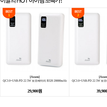
[Axxen]
[Axxe
QC3.0+USB-PD 22.5W 보조배터리 B320 20000mAh
QC3.0+USB-PD 22.5W 보
29,900원
39,90