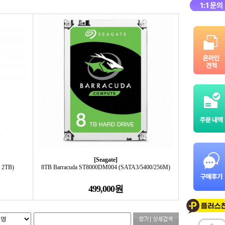
[Seagate]
 2TB)
8TB Barracuda ST8000DM004 (SATA3/5400/256M)
499,000원