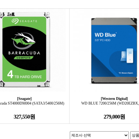
[Seagate]
[Western Digital]
acuda ST4000DM004 (SATA3/5400/256M)
WD BLUE 7200/256M (WD20EZBX,
327,550원
279,000원