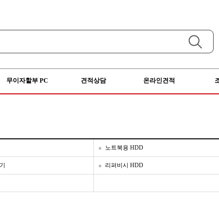
무이자할부 PC
견적상담
온라인견적
노트북용 HDD
더기
리퍼비시 HDD