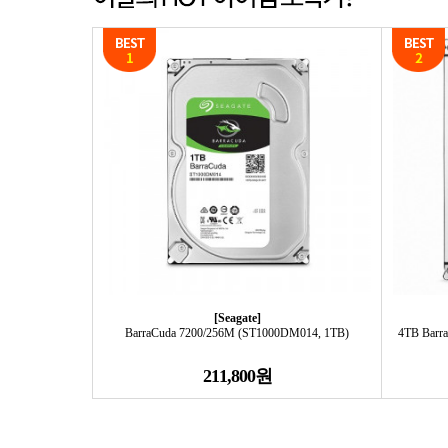
[Seagate]
BarraCuda 7200/256M (ST1000DM014, 1TB)
4TB Barr
211,800원