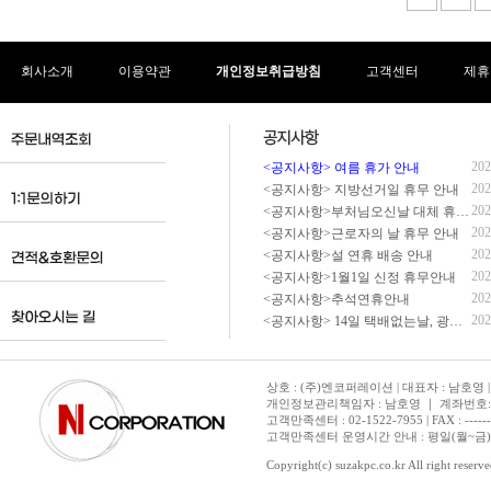
회사소개
이용약관
개인정보취급방침
고객센터
제휴
202
<공지사항> 여름 휴가 안내
202
<공지사항> 지방선거일 휴무 안내
202
<공지사항>부처님오신날 대체 휴무 안내
202
<공지사항>근로자의 날 휴무 안내
202
<공지사항>설 연휴 배송 안내
202
<공지사항>1월1일 신정 휴무안내
202
<공지사항>추석연휴안내
202
<공지사항> 14일 택배없는날, 광복절 휴무 배송 안내
상호 : (주)엔코퍼레이션 | 대표자 : 남호영 |
개인정보관리책임자 : 남호영 ｜ 계좌번호: 기업은
고객만족센터 : 02-1522-7955 | FAX : ---------- 
고객만족센터 운영시간 안내 : 평일(월~금) 1
Copyright(c) suzakpc.co.kr All right reserve