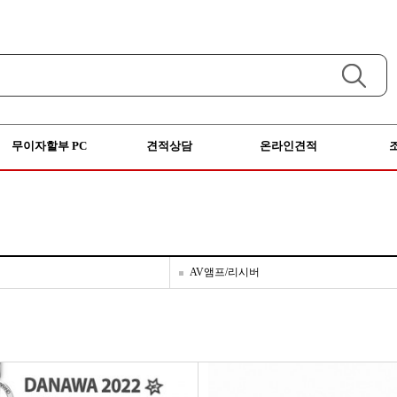
무이자할부 PC
견적상담
온라인견적
AV앰프/리시버