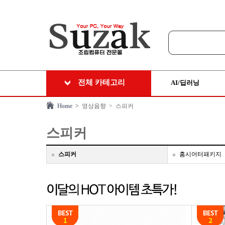
전체 카테고리
AI/딥러닝
Home >
영상음향
> 스피커
스피커
스피커
홈시어터패키지